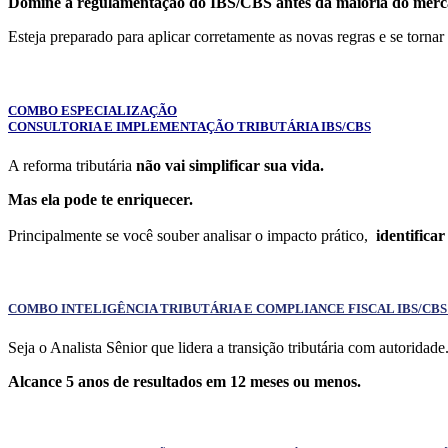
Domine a regulamentação do IBS/CBS antes da maioria do merc
Esteja preparado para aplicar corretamente as novas regras e se tornar
COMBO ESPECIALIZAÇÃO
CONSULTORIA E IMPLEMENTAÇÃO TRIBUTÁRIA IBS/CBS
A reforma tributária
não vai simplificar sua vida.
Mas ela pode te enriquecer.
Principalmente se você souber analisar o
impacto prático,
identificar
COMBO INTELIGÊNCIA TRIBUTÁRIA E COMPLIANCE FISCAL IBS/CBS 
Seja o Analista Sênior que lidera a transição tributária com autoridade
Alcance 5 anos de resultados em 12 meses ou menos.