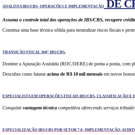
DE CR
ANALISTA IBS/CBS- OPERAÇÕES E IMPLEMENTAÇÃO
Assuma o controle total das operações de IBS/CBS, recupere crédito
Construa uma base técnica sólida para neutralizar riscos fiscais e prot
TRANSIÇÃO FISCAL
360° IBS/CBS
.
Domine a Apuração Assistida (ROC/DERE) de ponta a ponta, com plan
Descubra como faturar
acima de R$ 10 mil mensais
em novos honorá
ESPECIALISTA EM OPERAÇÕES FISCAIS IBS/CBS- CLASSIFICAÇÃO E
Conquiste
vantagem técnica
competitiva oferecendo serviços tributár
ESPECIALIZAÇÃO IBS/CBS POR SETOR 7.0- IMPLEMENTAÇÃO, AUDIT